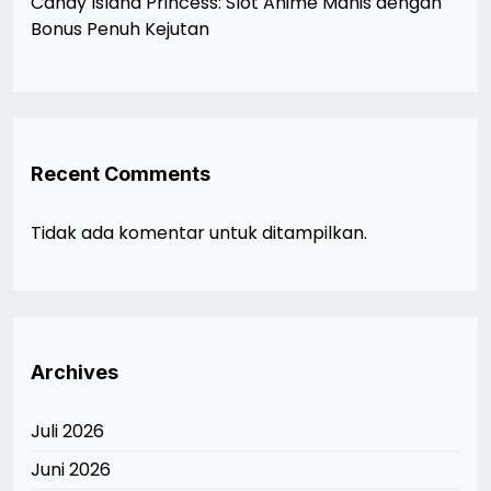
Candy Island Princess: Slot Anime Manis dengan
Bonus Penuh Kejutan
Recent Comments
Tidak ada komentar untuk ditampilkan.
Archives
Juli 2026
Juni 2026