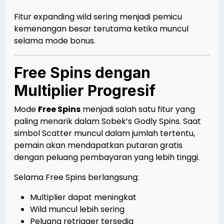
Fitur expanding wild sering menjadi pemicu
kemenangan besar terutama ketika muncul
selama mode bonus.
Free Spins dengan
Multiplier Progresif
Mode
Free Spins
menjadi salah satu fitur yang
paling menarik dalam Sobek’s Godly Spins. Saat
simbol Scatter muncul dalam jumlah tertentu,
pemain akan mendapatkan putaran gratis
dengan peluang pembayaran yang lebih tinggi.
Selama Free Spins berlangsung:
Multiplier dapat meningkat
Wild muncul lebih sering
Peluang retrigger tersedia