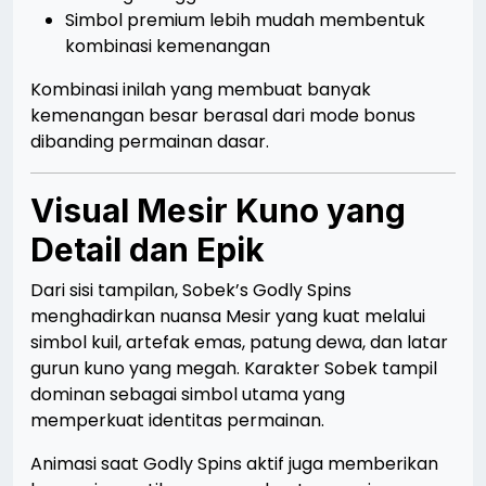
Simbol premium lebih mudah membentuk
kombinasi kemenangan
Kombinasi inilah yang membuat banyak
kemenangan besar berasal dari mode bonus
dibanding permainan dasar.
Visual Mesir Kuno yang
Detail dan Epik
Dari sisi tampilan, Sobek’s Godly Spins
menghadirkan nuansa Mesir yang kuat melalui
simbol kuil, artefak emas, patung dewa, dan latar
gurun kuno yang megah. Karakter Sobek tampil
dominan sebagai simbol utama yang
memperkuat identitas permainan.
Animasi saat Godly Spins aktif juga memberikan