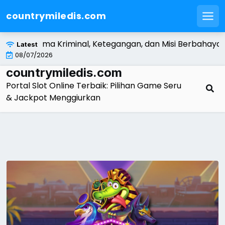
countrymiledis.com
Men
Skip
engan Tema Kriminal, Ketegangan, dan Misi Berbahaya |
V
Latest
to
08/07/2026
content
countrymiledis.com
Portal Slot Online Terbaik: Pilihan Game Seru
& Jackpot Menggiurkan