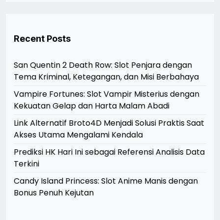
Recent Posts
San Quentin 2 Death Row: Slot Penjara dengan
Tema Kriminal, Ketegangan, dan Misi Berbahaya
Vampire Fortunes: Slot Vampir Misterius dengan
Kekuatan Gelap dan Harta Malam Abadi
Link Alternatif Broto4D Menjadi Solusi Praktis Saat
Akses Utama Mengalami Kendala
Prediksi HK Hari Ini sebagai Referensi Analisis Data
Terkini
Candy Island Princess: Slot Anime Manis dengan
Bonus Penuh Kejutan