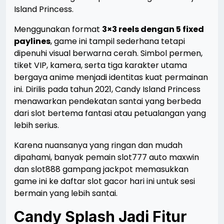
Island Princess.
Menggunakan format
3×3 reels dengan 5 fixed
paylines
, game ini tampil sederhana tetapi
dipenuhi visual berwarna cerah. Simbol permen,
tiket VIP, kamera, serta tiga karakter utama
bergaya anime menjadi identitas kuat permainan
ini. Dirilis pada tahun 2021, Candy Island Princess
menawarkan pendekatan santai yang berbeda
dari slot bertema fantasi atau petualangan yang
lebih serius.
Karena nuansanya yang ringan dan mudah
dipahami, banyak pemain slot777 auto maxwin
dan slot888 gampang jackpot memasukkan
game ini ke daftar slot gacor hari ini untuk sesi
bermain yang lebih santai.
Candy Splash Jadi Fitur