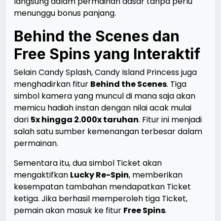
langsung dalam permainan dasar tanpa perlu
menunggu bonus panjang.
Behind the Scenes dan
Free Spins yang Interaktif
Selain Candy Splash, Candy Island Princess juga
menghadirkan fitur
Behind the Scenes
. Tiga
simbol kamera yang muncul di mana saja akan
memicu hadiah instan dengan nilai acak mulai
dari
5x hingga 2.000x taruhan
. Fitur ini menjadi
salah satu sumber kemenangan terbesar dalam
permainan.
Sementara itu, dua simbol Ticket akan
mengaktifkan
Lucky Re-Spin
, memberikan
kesempatan tambahan mendapatkan Ticket
ketiga. Jika berhasil memperoleh tiga Ticket,
pemain akan masuk ke fitur
Free Spins
.