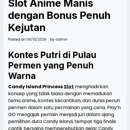
Slot Anime Manis
dengan Bonus Penuh
Kejutan
Posted on
06/13/2026
by
admin
Kontes Putri di Pulau
Permen yang Penuh
Warna
Candy Island Princess
Slot
menghadirkan
konsep yang tidak biasa dengan memadukan
tema anime, kontes kecantikan, dan dunia penuh
permen dalam satu permainan yang ceria. Play’n
GO mengajak pemain menjadi juri dalam ajang
pemilihan duta Candy Island, tempat tiga finalis
cantik bersaing memperebutkan gelar Candy