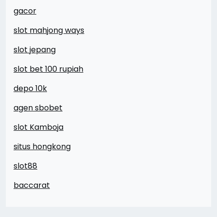
gacor
slot mahjong ways
slot jepang
slot bet 100 rupiah
depo 10k
agen sbobet
slot Kamboja
situs hongkong
slot88
baccarat