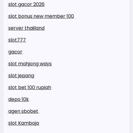
slot gacor 2026
slot bonus new member 100
server thaiiland
slot777
gacor
slot mahjong ways
slot jepang
slot bet 100 rupiah
depo 10k
agen sbobet
slot Kamboja