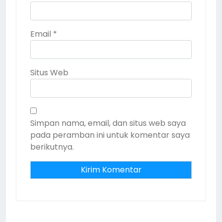
Email
*
Situs Web
Simpan nama, email, dan situs web saya
pada peramban ini untuk komentar saya
berikutnya.