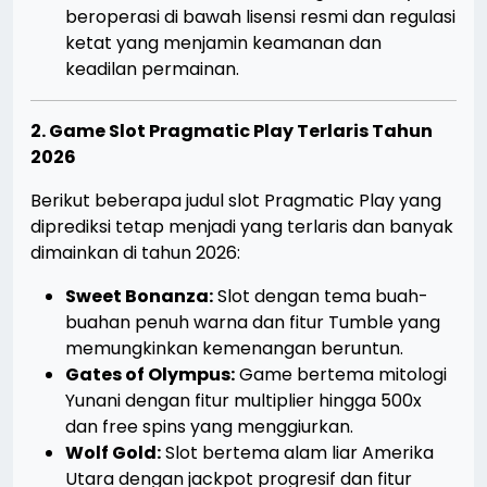
beroperasi di bawah lisensi resmi dan regulasi
ketat yang menjamin keamanan dan
keadilan permainan.
2. Game Slot Pragmatic Play Terlaris Tahun
2026
Berikut beberapa judul slot Pragmatic Play yang
diprediksi tetap menjadi yang terlaris dan banyak
dimainkan di tahun 2026:
Sweet Bonanza:
Slot dengan tema buah-
buahan penuh warna dan fitur Tumble yang
memungkinkan kemenangan beruntun.
Gates of Olympus:
Game bertema mitologi
Yunani dengan fitur multiplier hingga 500x
dan free spins yang menggiurkan.
Wolf Gold:
Slot bertema alam liar Amerika
Utara dengan jackpot progresif dan fitur