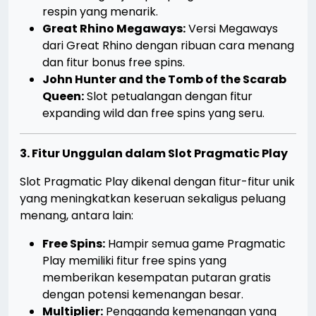
respin yang menarik.
Great Rhino Megaways:
Versi Megaways
dari Great Rhino dengan ribuan cara menang
dan fitur bonus free spins.
John Hunter and the Tomb of the Scarab
Queen:
Slot petualangan dengan fitur
expanding wild dan free spins yang seru.
3. Fitur Unggulan dalam Slot Pragmatic Play
Slot Pragmatic Play dikenal dengan fitur-fitur unik
yang meningkatkan keseruan sekaligus peluang
menang, antara lain:
Free Spins:
Hampir semua game Pragmatic
Play memiliki fitur free spins yang
memberikan kesempatan putaran gratis
dengan potensi kemenangan besar.
Multiplier:
Pengganda kemenangan yang