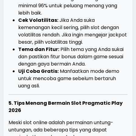
minimal 96% untuk peluang menang yang
lebih baik.
Cek Volatilitas:
Jika Anda suka
kemenangan kecil sering, pilih slot dengan
volatilitas rendah. Jika ingin mengejar jackpot
besar, pilih volatilitas tinggi.
Tema dan Fitur:
Pilih tema yang Anda sukai
dan pastikan fitur bonus dalam game sesuai
dengan gaya bermain Anda.
Uji Coba Gratis:
Manfaatkan mode demo
untuk mencoba game sebelum bertaruh
uang asli.
5. Tips Menang Bermain Slot Pragmatic Play
2026
Meski slot online adalah permainan untung-
untungan, ada beberapa tips yang dapat