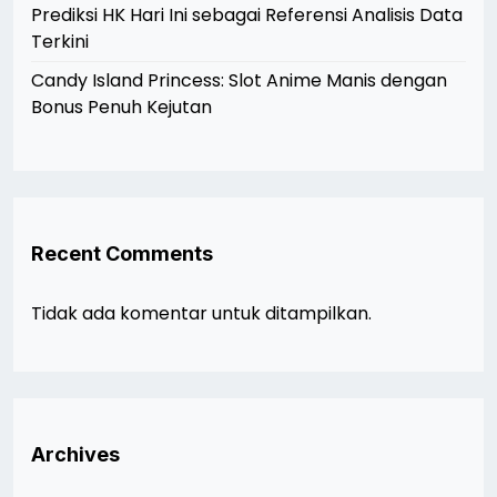
Prediksi HK Hari Ini sebagai Referensi Analisis Data
Terkini
Candy Island Princess: Slot Anime Manis dengan
Bonus Penuh Kejutan
Recent Comments
Tidak ada komentar untuk ditampilkan.
Archives