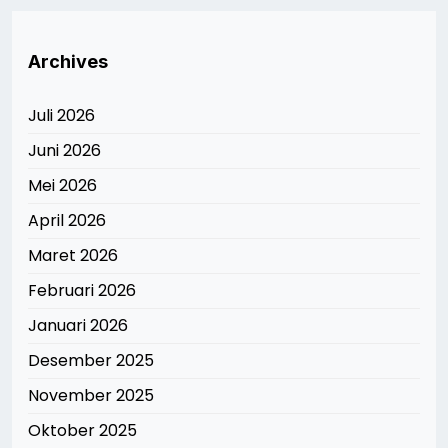
Archives
Juli 2026
Juni 2026
Mei 2026
April 2026
Maret 2026
Februari 2026
Januari 2026
Desember 2025
November 2025
Oktober 2025