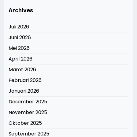
Archives
Juli 2026
Juni 2026
Mei 2026
April 2026
Maret 2026
Februari 2026
Januari 2026
Desember 2025
November 2025
Oktober 2025
September 2025