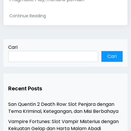
Continue Reading
Cari
Cari
Recent Posts
San Quentin 2 Death Row: Slot Penjara dengan
Tema Kriminal, Ketegangan, dan Misi Berbahaya
Vampire Fortunes: Slot Vampir Misterius dengan
Kekuatan Gelap dan Harta Malam Abadi