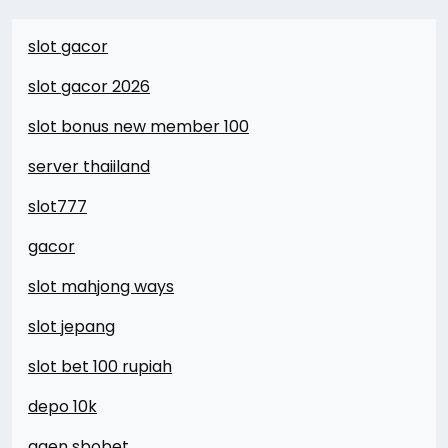
slot gacor
slot gacor 2026
slot bonus new member 100
server thaiiland
slot777
gacor
slot mahjong ways
slot jepang
slot bet 100 rupiah
depo 10k
agen sbobet