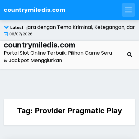
countrymiledis.com
Men
Skip
: Slot Penjara dengan Tema Kriminal, Ketegangan, dan M
Latest
to
08/07/2026
content
countrymiledis.com
Portal Slot Online Terbaik: Pilihan Game Seru
& Jackpot Menggiurkan
Tag:
Provider Pragmatic Play